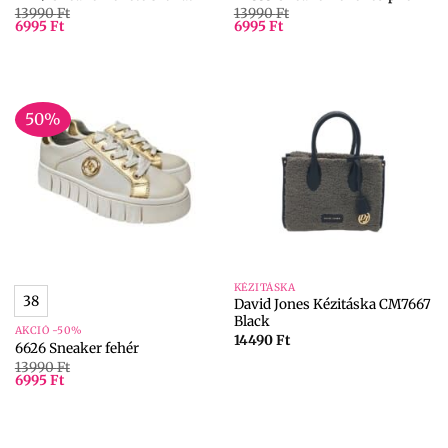
13990
Ft
13990
Ft
6995
Ft
6995
Ft
50%
KÉZITÁSKA
38
David Jones Kézitáska CM7667
Black
AKCIÓ -50%
14490
Ft
6626 Sneaker fehér
13990
Ft
6995
Ft