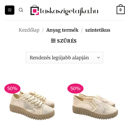
Skip
to
0
content
Kezdőlap
/
Anyag termék
/
szintetikus
SZŰRÉS
50%
50%