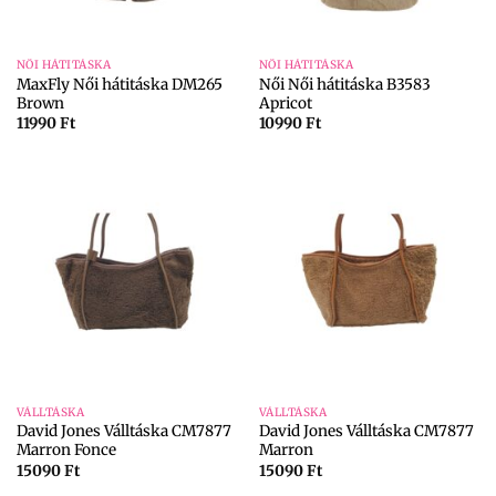
NŐI HÁTITÁSKA
NŐI HÁTITÁSKA
MaxFly Női hátitáska DM265
Női Női hátitáska B3583
Brown
Apricot
11990
Ft
10990
Ft
VÁLLTÁSKA
VÁLLTÁSKA
David Jones Válltáska CM7877
David Jones Válltáska CM7877
Marron Fonce
Marron
15090
Ft
15090
Ft