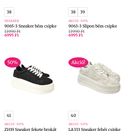
38
38
39
SNEAKER
AKCIÓ -50%
9065-3 Sneaker bézs csipke
9063-3 Slipon bézs csipke
13990
Ft
13990
Ft
6995
Ft
6995
Ft
50%
Akció!
41
40
AKCIÓ -50%
AKCIÓ -50%
ZH19 Sneaker fekete brokát
LA333 Sneaker fehér csipke