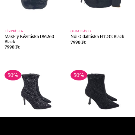
KÉZITÁSKA
OLDALTÁSKA
MaxFly Kézitáska DM260
Női Oldaltáska H3232 Black
Black
7990
Ft
7990
Ft
50%
50%
36
37
38
40
40