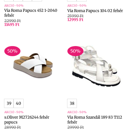
AKCIÓ -50%
AKCIÓ -50%
Via Roma Papucs 452 1-2040
Via Roma Papucs 104 02 fehér
fehér
25990
Ft
12995
Ft
22990
Ft
11495
Ft
50%
50%
39
40
38
AKCIÓ -50%
AKCIÓ -50%
s.Oliver M2726244 fehér
Via Roma Szandál 189 83 T112
papucs
fehér
28990
Ft
29990
Ft