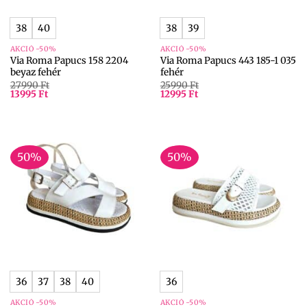
38
40
38
39
AKCIÓ -50%
AKCIÓ -50%
Via Roma Papucs 158 2204
Via Roma Papucs 443 185-1 035
beyaz fehér
fehér
27990
Ft
25990
Ft
13995
Ft
12995
Ft
50%
50%
36
37
38
40
36
AKCIÓ -50%
AKCIÓ -50%