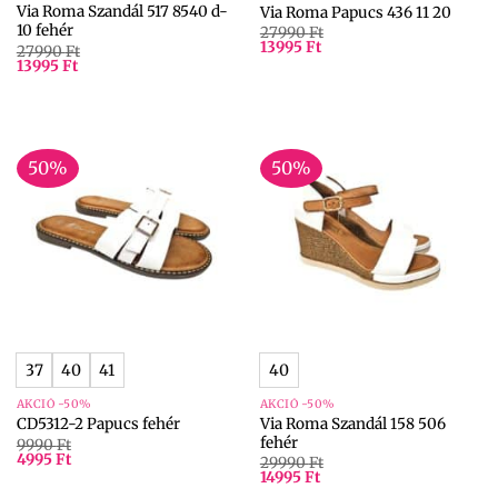
Via Roma Szandál 517 8540 d-
Via Roma Papucs 436 11 20
10 fehér
27990
Ft
13995
Ft
27990
Ft
13995
Ft
50%
50%
37
40
41
40
AKCIÓ -50%
AKCIÓ -50%
Via Roma Szandál 158 506
CD5312-2 Papucs fehér
fehér
9990
Ft
4995
Ft
29990
Ft
14995
Ft