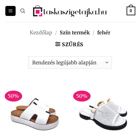
Skip
to
0
content
Kezdőlap
/
Szín termék
/
fehér
SZŰRÉS
50%
50%