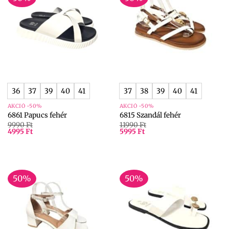
36
37
39
40
41
37
38
39
40
41
AKCIÓ -50%
AKCIÓ -50%
6861 Papucs fehér
6815 Szandál fehér
9990
Ft
11990
Ft
4995
Ft
5995
Ft
50%
50%