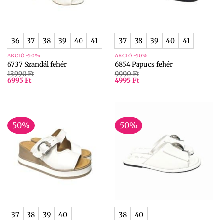
36
37
38
39
40
41
37
38
39
40
41
AKCIÓ -50%
AKCIÓ -50%
6737 Szandál fehér
6854 Papucs fehér
13990
Ft
9990
Ft
6995
Ft
4995
Ft
50%
50%
37
38
39
40
38
40