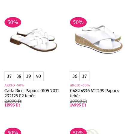
50%
50%
37
38
39
40
36
37
AKCIÓ -50%
AKCIÓ -50%
Carla Ricci Papucs 0105 7031
0482 4936 MT299 Papucs
232125 02 fehér
fehér
23990
Ft
29990
Ft
11995
Ft
14995
Ft
50%
50%