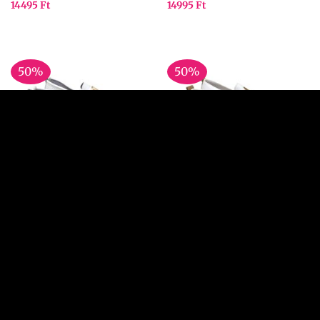
14495
Ft
14995
Ft
50%
50%
39
40
36
39
40
41
AKCIÓ -50%
AKCIÓ -50%
6759 Slipon fehér
6856 Slipon Fehér
13990
Ft
13990
Ft
6995
Ft
6995
Ft