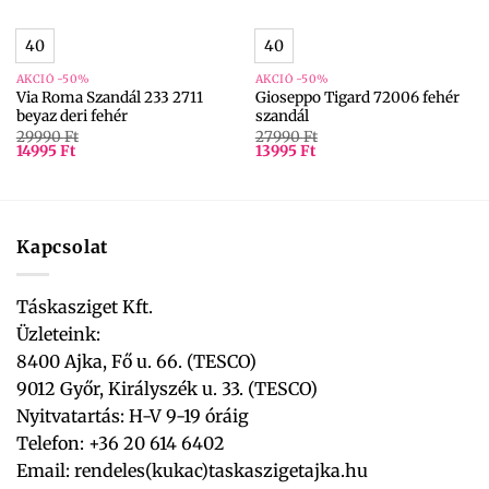
40
40
AKCIÓ -50%
AKCIÓ -50%
Via Roma Szandál 233 2711
Gioseppo Tigard 72006 fehér
beyaz deri fehér
szandál
29990
Ft
27990
Ft
14995
Ft
13995
Ft
Kapcsolat
Táskasziget Kft.
Üzleteink:
8400 Ajka, Fő u. 66. (TESCO)
9012 Győr, Királyszék u. 33. (TESCO)
Nyitvatartás: H-V 9-19 óráig
Telefon: +36 20 614 6402
Email:
rendeles(kukac)taskaszigetajka.hu