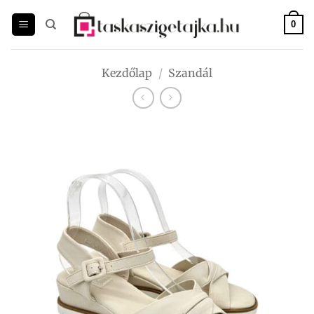
Skip
to
0
content
Kezdőlap
/
Szandál