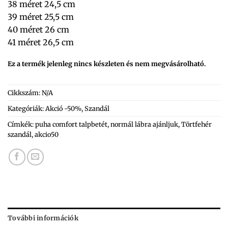
38 méret 24,5 cm
39 méret 25,5 cm
40 méret 26 cm
41 méret 26,5 cm
Ez a termék jelenleg nincs készleten és nem megvásárolható.
Cikkszám:
N/A
Kategóriák:
Akció -50%
,
Szandál
Címkék:
puha comfort talpbetét
,
normál lábra ajánljuk
,
Törtfehér
szandál
,
akcio50
További információk