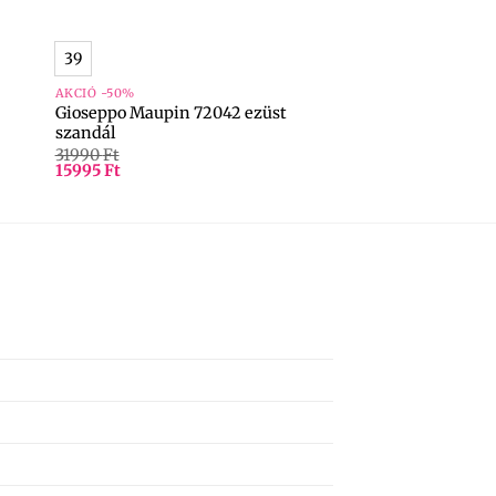
+
39
AKCIÓ -50%
Gioseppo Maupin 72042 ezüst
szandál
31990
Ft
15995
Ft