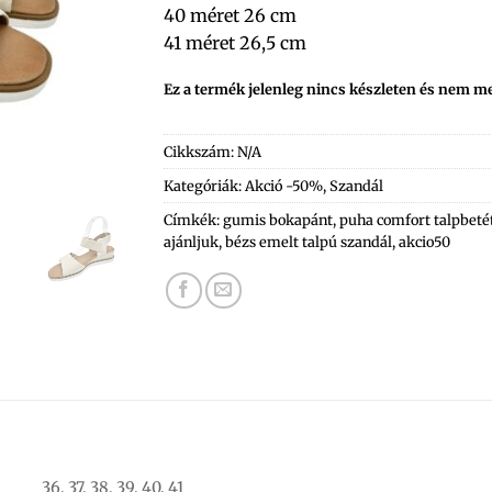
40 méret 26 cm
41 méret 26,5 cm
Ez a termék jelenleg nincs készleten és nem m
Cikkszám:
N/A
Kategóriák:
Akció -50%
,
Szandál
Címkék:
gumis bokapánt
,
puha comfort talpbeté
ajánljuk
,
bézs emelt talpú szandál
,
akcio50
36, 37, 38, 39, 40, 41