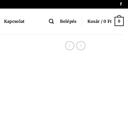
Belépés
Kosár /
0
Ft
Kapcsolat
0