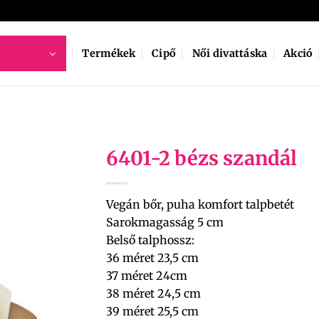
Termékek
Cipő
Női divattáska
Akció
6401-2 bézs szandál
Vegán bőr, puha komfort talpbetét
Sarokmagasság 5 cm
Belső talphossz:
36 méret 23,5 cm
37 méret 24cm
38 méret 24,5 cm
39 méret 25,5 cm