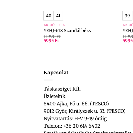
+
+
40
41
39
AKCIÓ -50%
AKCI
ezsgő-arany
YEHJ-618 Szandál bézs
YEHJ
11990
Ft
1199
5995
Ft
599
Kapcsolat
Táskasziget Kft.
Üzleteink:
8400 Ajka, Fő u. 66. (TESCO)
9012 Győr, Királyszék u. 33. (TESCO)
Nyitvatartás: H-V 9-19 óráig
Telefon: +36 20 614 6402