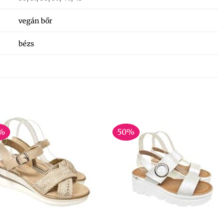
vegán bőr
bézs
%
50%