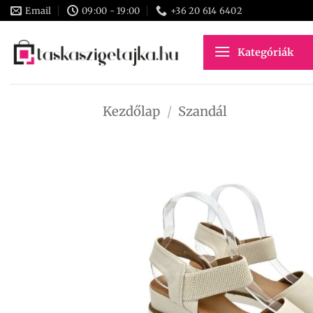
Skip
Email
09:00 - 19:00
+36 20 614 6402
to
content
Kategóriák
Kezdőlap
/
Szandál