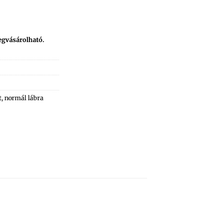
egvásárolható.
t
,
normál lábra