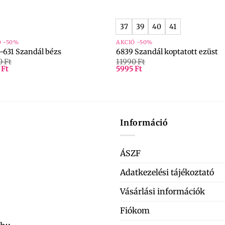
+
37
39
40
41
Ó -50%
AKCIÓ -50%
-631 Szandál bézs
6839 Szandál koptatott ezüst
0
Ft
11990
Ft
5
Ft
5995
Ft
Információ
ÁSZF
Adatkezelési tájékoztató
Vásárlási információk
Fiókom