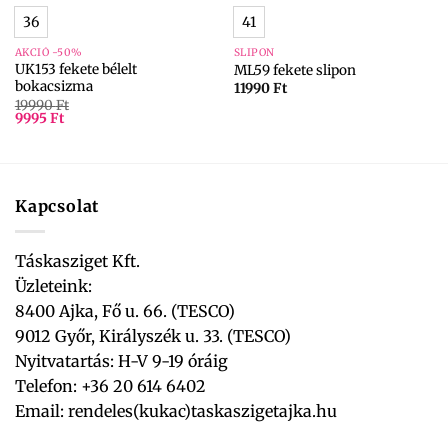
36
41
AKCIÓ -50%
SLIPON
UK153 fekete bélelt
ML59 fekete slipon
bokacsizma
11990
Ft
19990
Ft
9995
Ft
Kapcsolat
Táskasziget Kft.
Üzleteink:
8400 Ajka, Fő u. 66. (TESCO)
9012 Győr, Királyszék u. 33. (TESCO)
Nyitvatartás: H-V 9-19 óráig
Telefon: +36 20 614 6402
Email:
rendeles(kukac)taskaszigetajka.hu