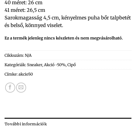
40 méret: 26 cm
41 méret: 26,5 cm
Sarokmagasság 4,5 cm, kényelmes puha bőr talpbetét
és belső, könnyed viselet.
Ez a termék jelenleg nincs készleten és nem megvásárolható.
Cikkszám:
N/A
Kategóriák:
Sneaker
,
Akció -50%
,
Cipő
Címke:
akcio50
További információk