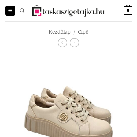
Skip
to
0
content
Kezdőlap
/
Cipő