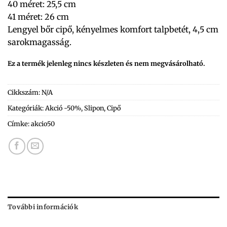
40 méret: 25,5 cm
41 méret: 26 cm
Lengyel bőr cipő, kényelmes komfort talpbetét, 4,5 cm
sarokmagasság.
Ez a termék jelenleg nincs készleten és nem megvásárolható.
Cikkszám:
N/A
Kategóriák:
Akció -50%
,
Slipon
,
Cipő
Címke:
akcio50
További információk