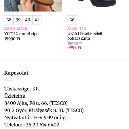
38
39
40
41
36
MAGAS SAROK
AKCIÓ -50%
UK153 fekete bélelt
YCC112 camel cipő
bokacsizma
15990
Ft
19990
Ft
9995
Ft
Kapcsolat
Táskasziget Kft.
Üzleteink:
8400 Ajka, Fő u. 66. (TESCO)
9012 Győr, Királyszék u. 33. (TESCO)
Nyitvatartás: H-V 9-19 óráig
Telefon: +36 20 614 6402