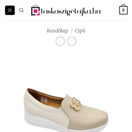
Skip
to
0
content
Kezdőlap
/
Cipő