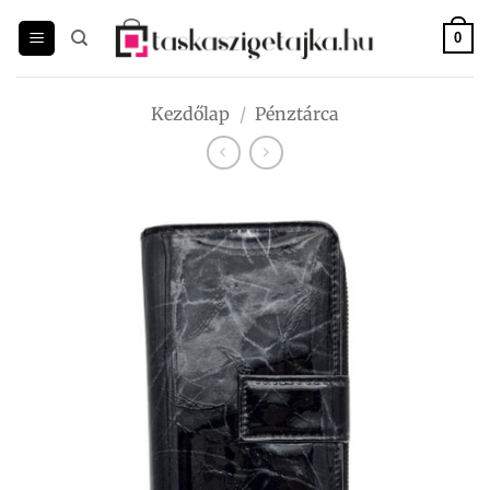
Skip
to
0
content
Kezdőlap
/
Pénztárca