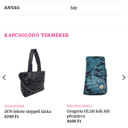
ANYAG
bőr
KAPCSOLÓDÓ TERMÉKEK
OLDALTÁSKA
NŐI PÉNZTÁRCA
Gregorio HL116 kék bőr
1876 fekete steppelt táska
pénztárca
8290
Ft
8490
Ft