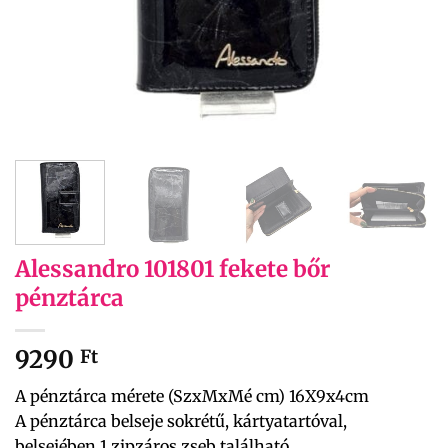
Alessandro 101801 fekete bőr
pénztárca
9290
Ft
A pénztárca mérete (SzxMxMé cm) 16X9x4cm
A pénztárca belseje sokrétű, kártyatartóval,
belsejében 1 zipzáros zseb található