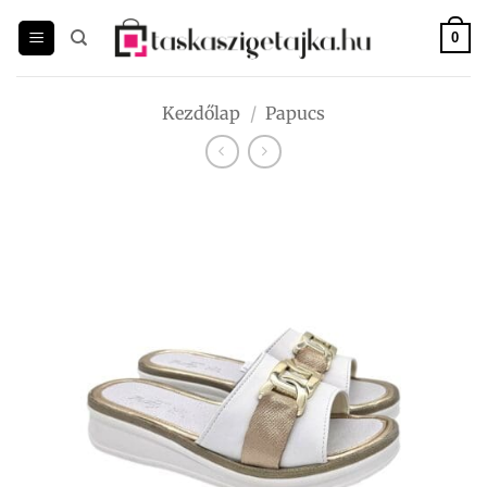
Skip
to
0
content
Kezdőlap
/
Papucs