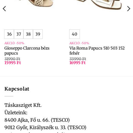
36
37
38
39
40
AKCIÓ -50%
AKCIÓ -50%
Gioseppo Clarcona bézs
Via Roma Papucs 510 503 152
papucs
fehér
31990
Ft
33990
Ft
15995
Ft
16995
Ft
Kapcsolat
Táskasziget Kft.
Üzleteink:
8400 Ajka, Fő u. 66. (TESCO)
9012 Győr, Királyszék u. 33. (TESCO)