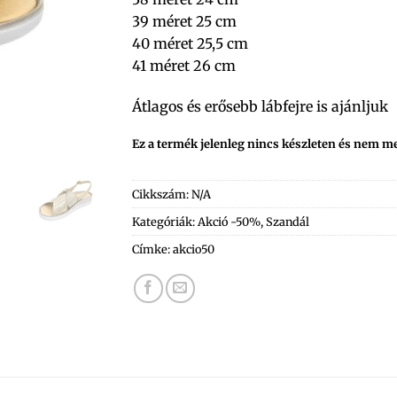
39 méret 25 cm
40 méret 25,5 cm
41 méret 26 cm
Átlagos és erősebb lábfejre is ajánljuk
Ez a termék jelenleg nincs készleten és nem m
Cikkszám:
N/A
Kategóriák:
Akció -50%
,
Szandál
Címke:
akcio50