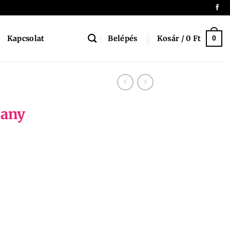
Belépés
Kosár /
0
Ft
Kapcsolat
0
rany