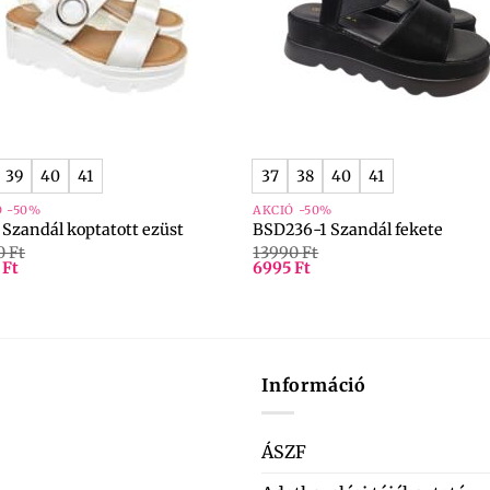
+
39
40
41
37
38
40
41
Ó -50%
AKCIÓ -50%
 Szandál koptatott ezüst
BSD236-1 Szandál fekete
0
Ft
13990
Ft
5
Ft
6995
Ft
Információ
ÁSZF