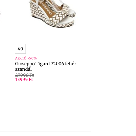
+
40
AKCIÓ -50%
Gioseppo Tigard 72006 fehér
szandál
27990
Ft
13995
Ft