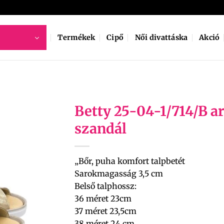
Termékek
Cipő
Női divattáska
Akció
Betty 25-04-1/714/B a
szandál
„Bőr, puha komfort talpbetét
Sarokmagasság 3,5 cm
Belső talphossz:
36 méret 23cm
37 méret 23,5cm
38 méret 24 cm