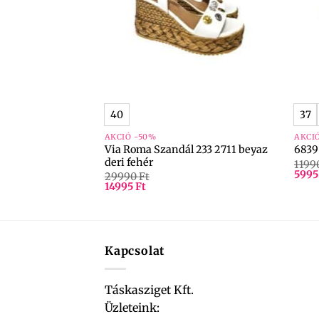
+
+
40
37
AKCIÓ -50%
AKCI
 72042 ezüst
Via Roma Szandál 233 2711 beyaz
6839
deri fehér
1199
599
29990
Ft
14995
Ft
Kapcsolat
Táskasziget Kft.
Üzleteink: