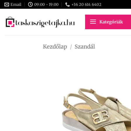
Skip
Email
09:00 - 19:00
+36 20 614 6402
to
content
Kategóriák
Kezdőlap
/
Szandál