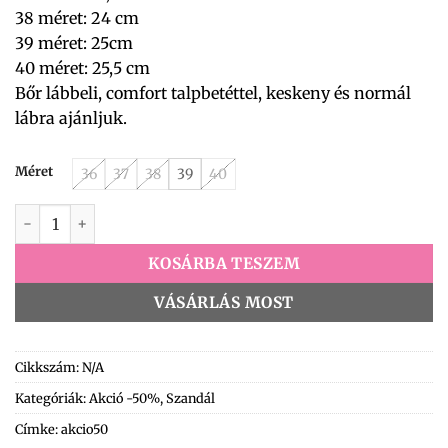
38 méret: 24 cm
39 méret: 25cm
40 méret: 25,5 cm
Bőr lábbeli, comfort talpbetéttel, keskeny és normál
lábra ajánljuk.
Méret
36
37
38
39
40
Betty Szandál 25-04-21 Lama fekete mennyiség
KOSÁRBA TESZEM
VÁSÁRLÁS MOST
Cikkszám:
N/A
Kategóriák:
Akció -50%
,
Szandál
Címke:
akcio50