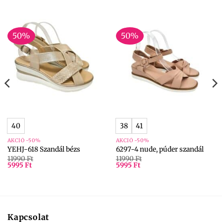
50%
50%
40
38
41
AKCIÓ -50%
AKCIÓ -50%
YEHJ-618 Szandál bézs
6297-4 nude, púder szandál
11990
Ft
11990
Ft
5995
Ft
5995
Ft
Kapcsolat