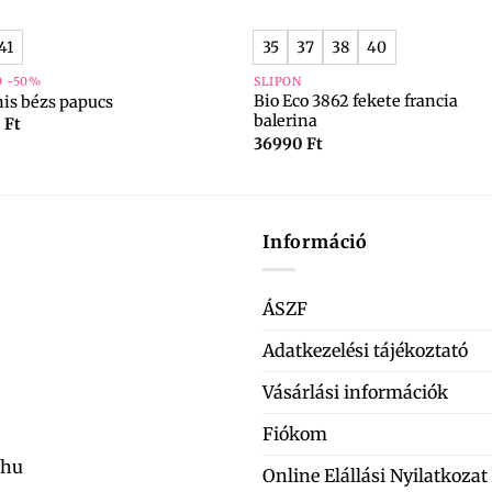
41
35
37
38
40
Ó -50%
SLIPON
Bio Eco 3862 fekete francia
is bézs papucs
balerina
0
Ft
36990
Ft
Információ
ÁSZF
Adatkezelési tájékoztató
Vásárlási információk
Fiókom
.hu
Online Elállási Nyilatkozat