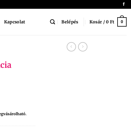
Belépés
Kosár /
0
Ft
Kapcsolat
0
cia
egvásárolható.