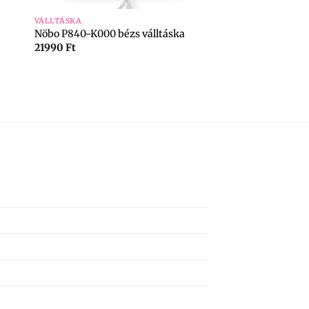
VÁLLTÁSKA
Nöbo P840-K000 bézs válltáska
21990
Ft