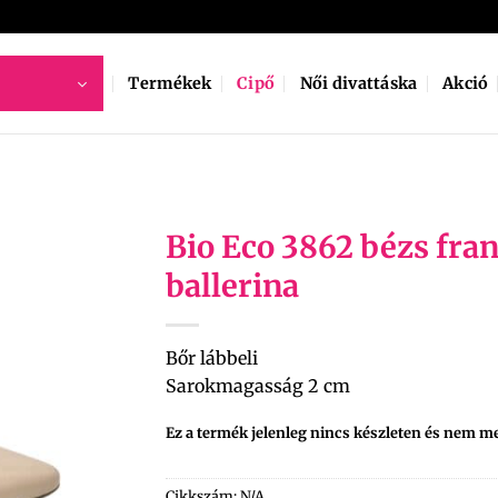
Termékek
Cipő
Női divattáska
Akció
Bio Eco 3862 bézs fran
ballerina
Bőr lábbeli
Sarokmagasság 2 cm
Ez a termék jelenleg nincs készleten és nem m
Cikkszám:
N/A