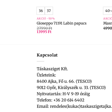
36
37
40-
4-beige crossbody
al
AKCIÓ -50%
AKCI
Gioseppo 71191 Labin papucs
Masn
27990
Ft
499
13995
Ft
Kapcsolat
Táskasziget Kft.
Üzleteink:
8400 Ajka, Fő u. 66. (TESCO)
9012 Győr, Királyszék u. 33. (TESCO)
Nyitvatartás: H-V 9-19 óráig
Telefon: +36 20 614 6402
Email:
rendeles(kukac)taskaszigetajka