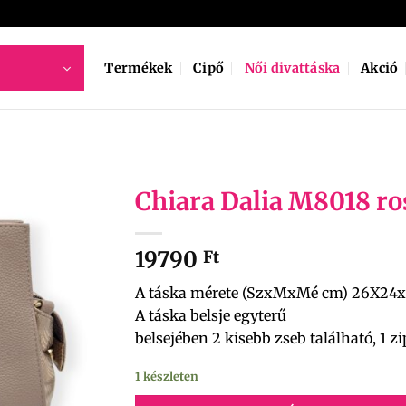
Termékek
Cipő
Női divattáska
Akció
Chiara Dalia M8018 ro
19790
Ft
A táska mérete (SzxMxMé cm) 26X24
A táska belsje egyterű
belsejében 2 kisebb zseb található, 1 zi
1 készleten