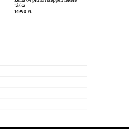
Zellia 04 pithon steppelt fekete
táska
14990
Ft