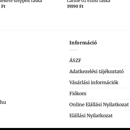
fekete steppelt táska
Carine 02 ezüst táska
0
Ft
19190
Ft
Információ
ÁSZF
Adatkezelési tájékoztató
Vásárlási információk
Fiókom
.hu
Online Elállási Nyilatkozat
Elállási Nyilatkozat