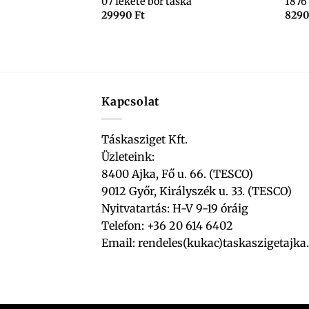
07 fekete bőr táska
1876 
őröndre húzgható
29990
Ft
829
Kapcsolat
Táskasziget Kft.
Üzleteink:
8400 Ajka, Fő u. 66. (TESCO)
9012 Győr, Királyszék u. 33. (TESCO)
Nyitvatartás: H-V 9-19 óráig
Telefon: +36 20 614 6402
Email:
rendeles(kukac)taskaszigetajka