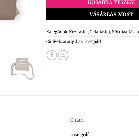
KOSÁRBA TESZEM
VÁSÁRLÁS MOST
Kategóriák:
Kézitáska
,
Oldaltáska
,
Női divattáska
Címkék:
arany dísz
,
rosegold
Chiara
rose gold