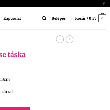
Belépés
Kosár /
0
Ft
Kapcsolat
0
se táska
x13cm
pzárral