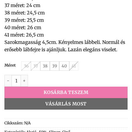
37 méret: 24 cm
38 méret: 24,5 cm
39 méret: 25,5 cm
40 méret: 26 cm
41 méret: 26,5 cm
Sarokmagasság 4,5cm. Kényelmes lábbeli. Normál és
erősebb lábfejre is ajánljuk. Lazán elegáns viselet.
Méret
36
37
38
39
40
41
D9237 Slipon bézs mennyiség
KOSÁRBA TESZEM
VÁSÁRLÁS MOST
Cikkszám:
N/A
Kategóriák:
Akció -50%
,
Slipon
,
Cipő