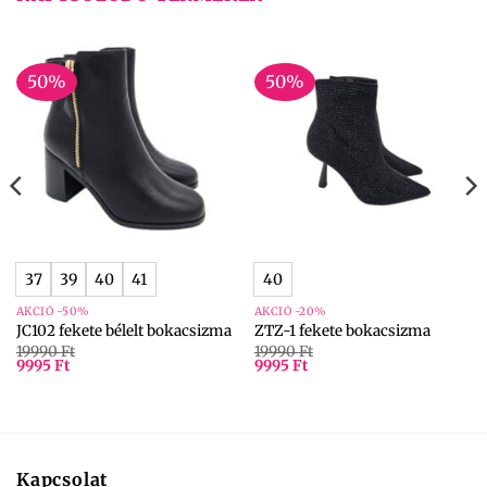
50%
50%
37
39
40
41
40
AKCIÓ -50%
AKCIÓ -20%
JC102 fekete bélelt bokacsizma
ZTZ-1 fekete bokacsizma
19990
Ft
19990
Ft
9995
Ft
9995
Ft
Kapcsolat