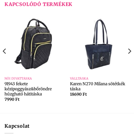
KAPCSOLÓDÓ TERMÉKEK
NŐI DIVATTÁSKA
VÁLLTÁSKA
91943 fekete
Karen N270 Milana sötétkék
kézipoggyász&bőröndre
táska
húzgható hátitáska
18690
Ft
7990
Ft
Kapcsolat