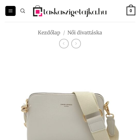
Skip
to
0
content
Kezdőlap
/
Női divattáska