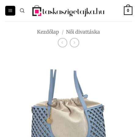
Skip
to
0
content
Kezdőlap
/
Női divattáska