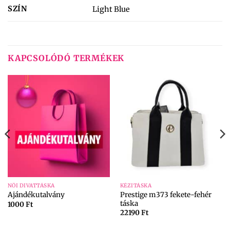
SZÍN
Light Blue
KAPCSOLÓDÓ TERMÉKEK
NŐI DIVATTÁSKA
KÉZITÁSKA
Prestige m373 fekete-fehér
Ajándékutalvány
táska
1000
Ft
22190
Ft