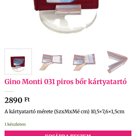
Gino Monti 031 piros bőr kártyatartó
2890
Ft
A kártyatartó mérete (SzxMxMé cm) 10,5×7,6×1,5cm
1 készleten