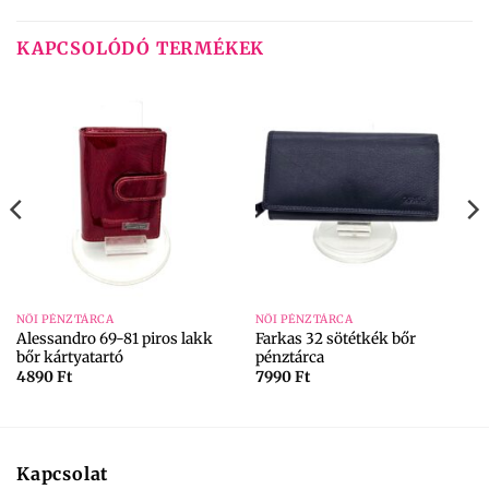
KAPCSOLÓDÓ TERMÉKEK
NŐI PÉNZTÁRCA
NŐI PÉNZTÁRCA
Alessandro 69-81 piros lakk
Farkas 32 sötétkék bőr
bőr kártyatartó
pénztárca
4890
Ft
7990
Ft
Kapcsolat