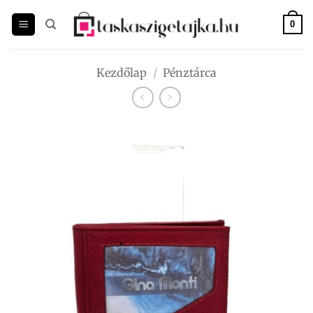
Skip
to
0
content
Kezdőlap
/
Pénztárca