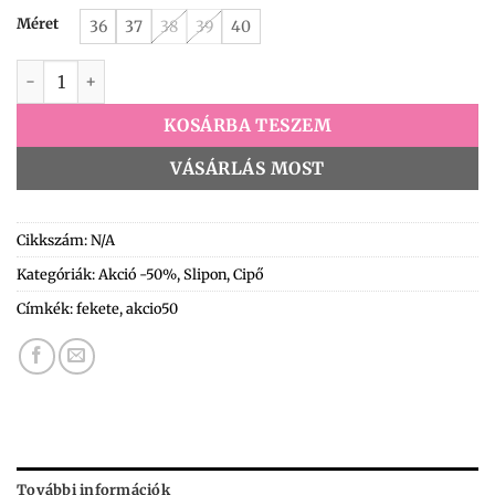
Méret
36
37
38
39
40
Gioseppo 71179 fekete ballerina mennyiség
KOSÁRBA TESZEM
VÁSÁRLÁS MOST
Cikkszám:
N/A
Kategóriák:
Akció -50%
,
Slipon
,
Cipő
Címkék:
fekete
,
akcio50
További információk