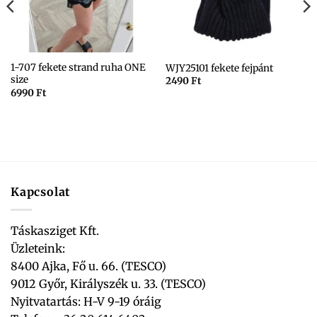
1-707 fekete strand ruha ONE
WJY25101 fekete fejpánt
size
2490
Ft
6990
Ft
Kapcsolat
Táskasziget Kft.
Üzleteink:
8400 Ajka, Fő u. 66. (TESCO)
9012 Győr, Királyszék u. 33. (TESCO)
Nyitvatartás: H-V 9-19 óráig