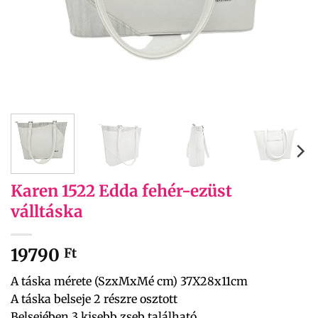
Karen 1522 Edda fehér-ezüst
válltáska
19790
Ft
A táska mérete (SzxMxMé cm) 37X28x11cm
A táska belseje 2 részre osztott
Belsejében 3 kisebb zseb található