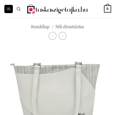
Skip
to
0
content
Kezdőlap
/
Női divattáska