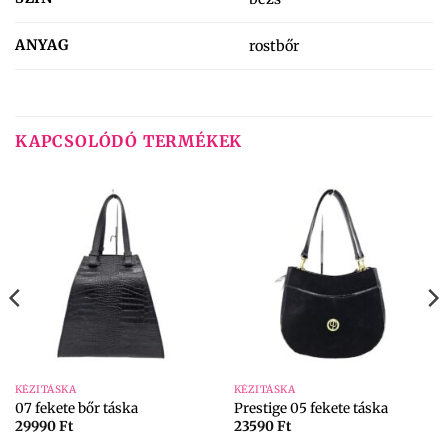
ANYAG
rostbőr
KAPCSOLÓDÓ TERMÉKEK
KÉZITÁSKA
KÉZITÁSKA
07 fekete bőr táska
Prestige 05 fekete táska
29990
Ft
23590
Ft