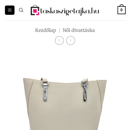
Skip
to
0
content
Kezdőlap
/
Női divattáska