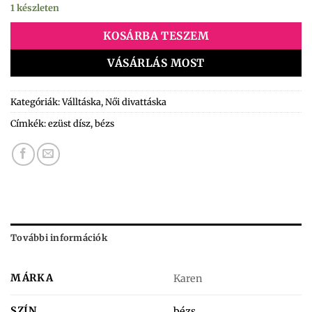
1 készleten
KOSÁRBA TESZEM
VÁSÁRLÁS MOST
Kategóriák:
Válltáska
,
Női divattáska
Címkék:
ezüst dísz
,
bézs
További információk
MÁRKA
Karen
SZÍN
bézs