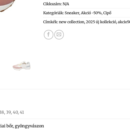
Cikkszám:
N/A
Kategóriák:
Sneaker
,
Akció -50%
,
Cipő
Címkék:
new collection
,
2025 új kollekció
,
akcio5
 38, 39, 40, 41
iai bőr, gyöngyvászon