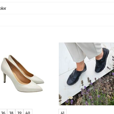
olor
+
36
38
39
40
41