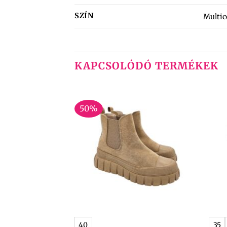
SZÍN
Multic
KAPCSOLÓDÓ TERMÉKEK
50%
+
+
40
35