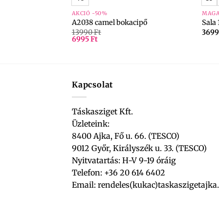
AKCIÓ -50%
MAGA
er
A2038 camel bokacipő
Sala 
13990
Ft
369
6995
Ft
Kapcsolat
Táskasziget Kft.
Üzleteink:
8400 Ajka, Fő u. 66. (TESCO)
9012 Győr, Királyszék u. 33. (TESCO)
Nyitvatartás: H-V 9-19 óráig
Telefon: +36 20 614 6402
Email:
rendeles(kukac)taskaszigetajka