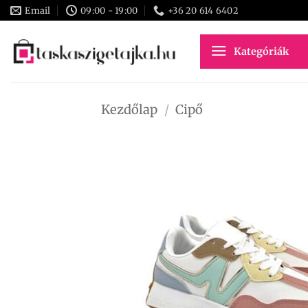
Skip
Email
09:00 - 19:00
+36 20 614 6402
to
content
Kategóriák
Kezdőlap
/
Cipő