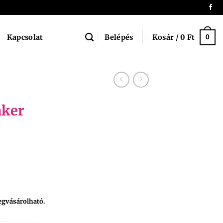
Belépés
Kosár /
0
Ft
Kapcsolat
0
aker
egvásárolható.