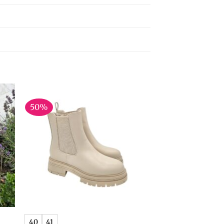
50%
+
40
41