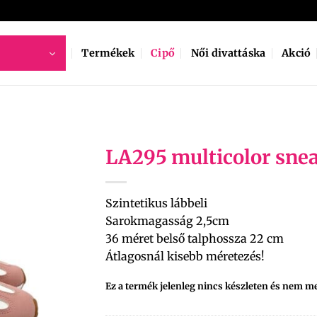
Termékek
Cipő
Női divattáska
Akció
LA295 multicolor sne
Szintetikus lábbeli
Sarokmagasság 2,5cm
36 méret belső talphossza 22 cm
Átlagosnál kisebb méretezés!
Ez a termék jelenleg nincs készleten és nem m