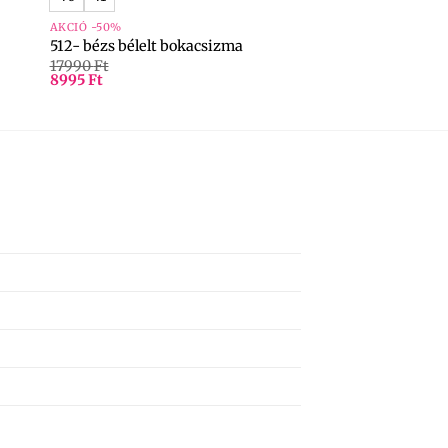
AKCIÓ -50%
512- bézs bélelt bokacsizma
17990
Ft
8995
Ft