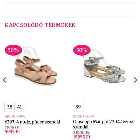
KAPCSOLÓDÓ TERMÉKEK
50%
50%
38
41
39
AKCIÓ -50%
AKCIÓ -50%
Gioseppo Maupin 72042 ezüst
6297-4 nude, púder szandál
szandál
11990
Ft
5995
Ft
31990
Ft
15995
Ft