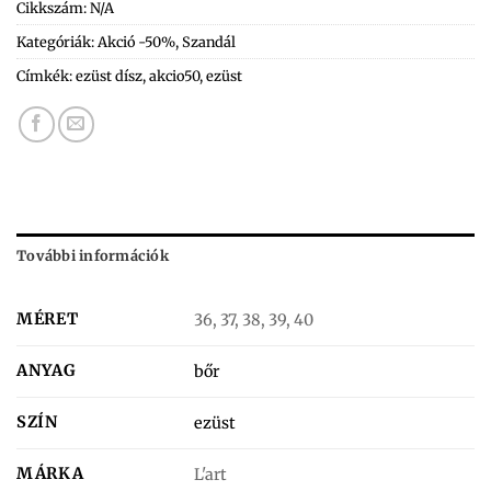
Cikkszám:
N/A
Kategóriák:
Akció -50%
,
Szandál
Címkék:
ezüst dísz
,
akcio50
,
ezüst
További információk
MÉRET
36, 37, 38, 39, 40
ANYAG
bőr
SZÍN
ezüst
MÁRKA
L'art