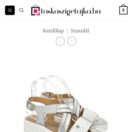
Skip
to
0
content
Kezdőlap
/
Szandál