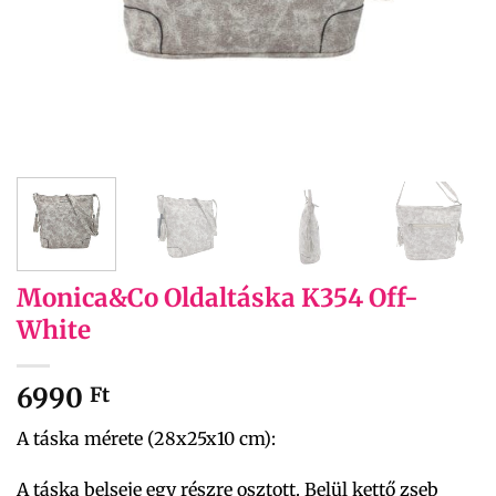
Monica&Co Oldaltáska K354 Off-
White
6990
Ft
A táska mérete (28x25x10 cm):
A táska belseje egy részre osztott. Belül kettő zseb