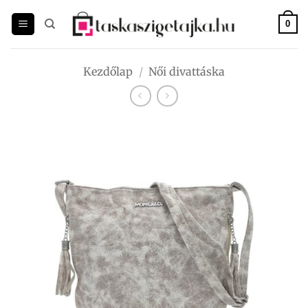
Skip
to
0
content
Kezdőlap
/
Női divattáska