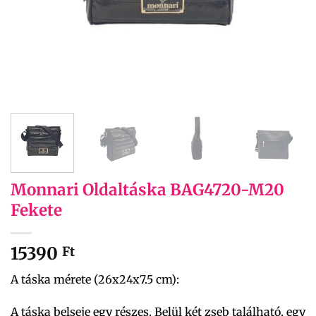
Monnari Oldaltáska BAG4720-M20
Fekete
15390
Ft
A táska mérete (26x24x7.5 cm):
A táska belseje egy részes. Belül két zseb található, egy