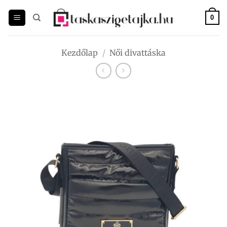
Skip
to
0
content
Kezdőlap
/
Női divattáska