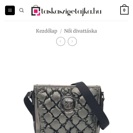
Skip
to
0
content
Kezdőlap
/
Női divattáska