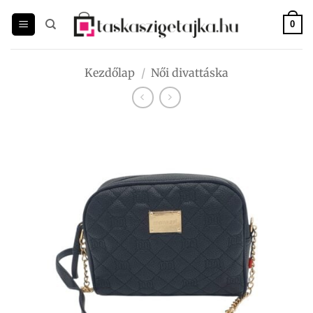
Skip
to
0
content
Kezdőlap
/
Női divattáska