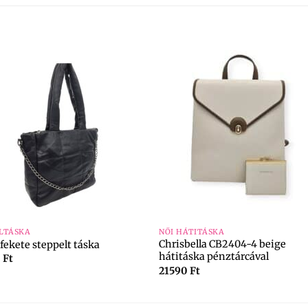
+
LTÁSKA
NŐI HÁTITÁSKA
Chrisbella CB2404-4 beige
fekete steppelt táska
hátitáska pénztárcával
0
Ft
21590
Ft