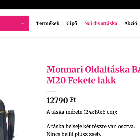
Termékek
Cipő
Női divattáska
Akció
Monnari Oldaltáska 
M20 Fekete lakk
12790
Ft
A táska mérete (24x19x6 cm):
A táska belseje két részre van osztva.
Nincs belül plusz zseb.