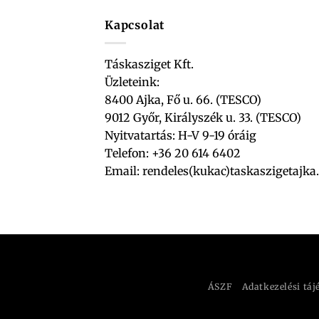
Kapcsolat
Táskasziget Kft.
Üzleteink:
8400 Ajka, Fő u. 66. (TESCO)
9012 Győr, Királyszék u. 33. (TESCO)
Nyitvatartás: H-V 9-19 óráig
Telefon: +36 20 614 6402
Email:
rendeles(kukac)taskaszigetajka
ÁSZF
Adatkezelési táj