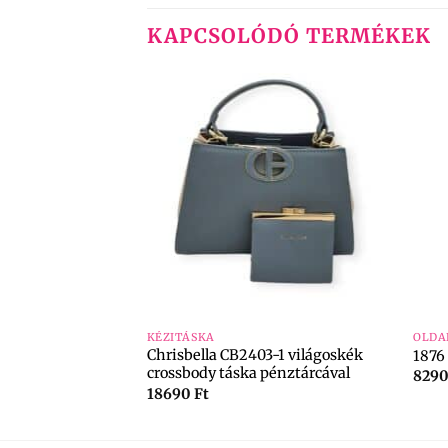
KAPCSOLÓDÓ TERMÉKEK
+
+
KÉZITÁSKA
OLDA
Chrisbella CB2403-1 világoskék
18 rose táska
1876 
crossbody táska pénztárcával
829
18690
Ft