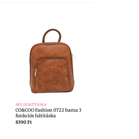
+
NŐI DIVATTÁSKA
CO&COO Fashion 0722 barna 3
funkciós hátitáska
8390
Ft