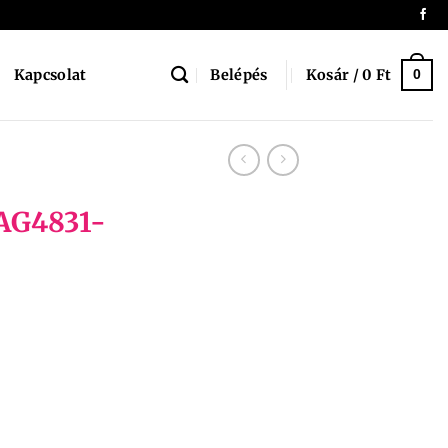
Belépés
Kosár /
0
Ft
Kapcsolat
0
BAG4831-