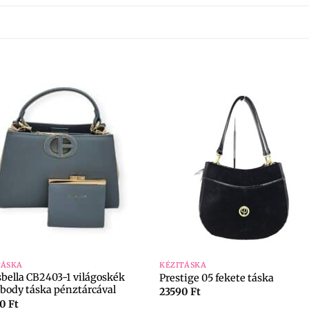
+
TÁSKA
KÉZITÁSKA
sbella CB2403-1 világoskék
Prestige 05 fekete táska
sbody táska pénztárcával
23590
Ft
90
Ft