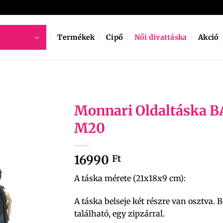
Termékek
Cipő
Női divattáska
Akció
Monnari Oldaltáska 
M20
16990
Ft
A táska mérete (21x18x9 cm):
A táska belseje két részre van osztva. B
található, egy zipzárral.