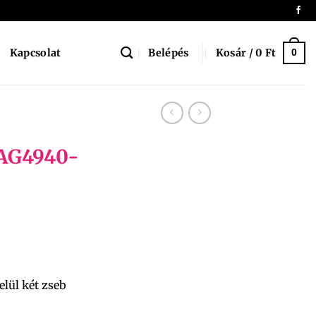
Belépés
Kosár /
0
Ft
Kapcsolat
0
BAG4940-
elül két zseb