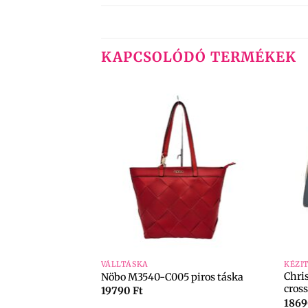
KAPCSOLÓDÓ TERMÉKEK
+
+
VÁLLTÁSKA
KÉZI
Chri
Nöbo M3540-C005 piros táska
őröndre húzgható
cros
19790
Ft
186