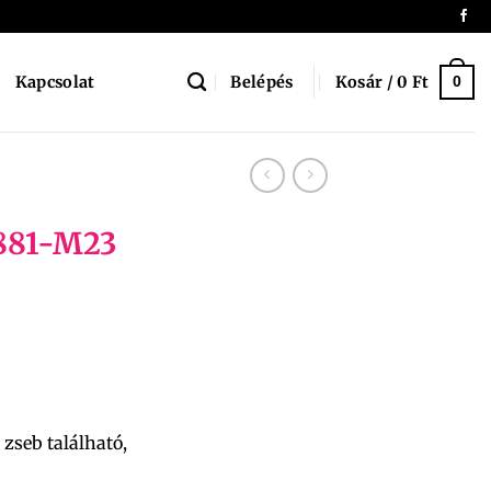
Belépés
Kosár /
0
Ft
Kapcsolat
0
881-M23
 zseb található,