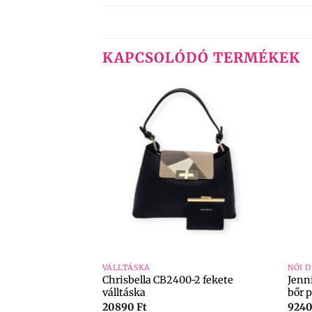
KAPCSOLÓDÓ TERMÉKEK
+
+
VÁLLTÁSKA
NŐI 
Chrisbella CB2400-2 fekete
Jenni
 piros táska
válltáska
bőr 
20890
Ft
924