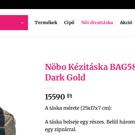
Termékek
Cipő
Női divattáska
Akció
Nöbo Kézitáska BAG5
Dark Gold
15590
Ft
A táska mérete (25x17x7 cm):
A táska belseje egy részes. Belül három
egy zipzárral.