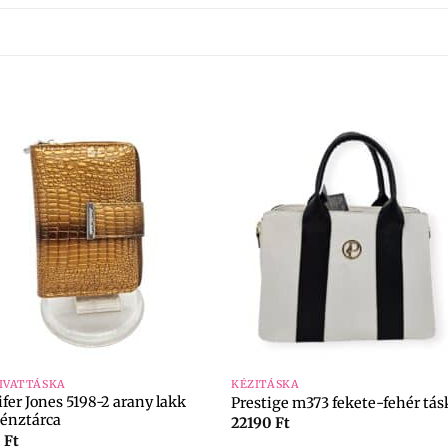
+
DIVATTÁSKA
KÉZITÁSKA
fer Jones 5198-2 arany lakk
Prestige m373 fekete-fehér tás
pénztárca
22190
Ft
0
Ft