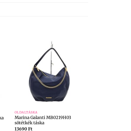
+
OLDALTÁSKA
Marina Galanti MB0219H03
ka
sötétkék táska
13690
Ft