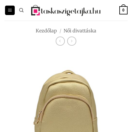
Skip
to
0
content
Kezdőlap
/
Női divattáska