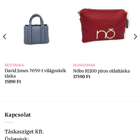
KÉZITÁSKA
OLDALTÁSKA
David Jones 7059-1 világoskék
Nöbo R1100 piros oldaltáska
táska
17590
Ft
15190
Ft
Kapcsolat
Táskasziget Kft.
Üzleteink: