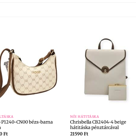
+
LTÁSKA
NŐI HÁTITÁSKA
 P1240-CN00 bézs-barna
Chrisbella CB2404-4 beige
a
hátitáska pénztárcával
90
Ft
21590
Ft