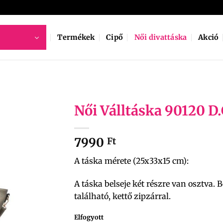
Termékek
Cipő
Női divattáska
Akció
Női Válltáska 90120 D
7990
Ft
A táska mérete (25x33x15 cm):
A táska belseje két részre van osztva. 
található, kettő zipzárral.
Elfogyott