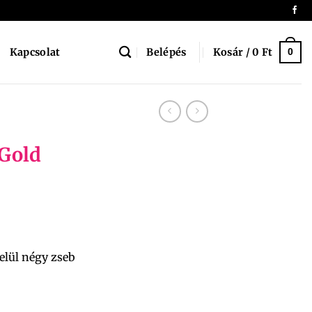
Belépés
Kosár /
0
Ft
Kapcsolat
0
.Gold
Belül négy zseb