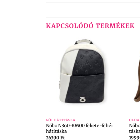
KAPCSOLÓDÓ TERMÉKEK
+
+
NŐI HÁTITÁSKA
OLDA
Nöbo N360-KM00 fekete-fehér
Nöbo
na sötétkék táska
hátitáska
tásk
26390
Ft
199