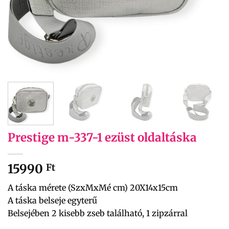
Prestige m-337-1 ezüst oldaltáska
15990
Ft
A táska mérete (SzxMxMé cm) 20X14x15cm
A táska belseje egyterű
Belsejében 2 kisebb zseb található, 1 zipzárral