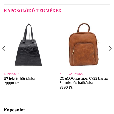
KAPCSOLÓDÓ TERMÉKEK
KÉZITÁSKA
NŐI DIVATTÁSKA
CO&COO Fashion 0722 barna
07 fekete bőr táska
3 funkciós hátitáska
29990
Ft
8390
Ft
Kapcsolat