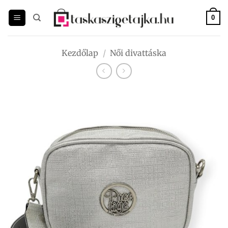
Skip
to
0
content
Kezdőlap
/
Női divattáska