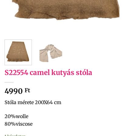
S22554 camel kutyás stóla
4990
Ft
Stóla mérete 200X64 cm
20%wolle
80%viscose