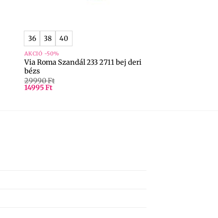
+
36
38
40
AKCIÓ -50%
Via Roma Szandál 233 2711 bej deri
bézs
29990
Ft
14995
Ft