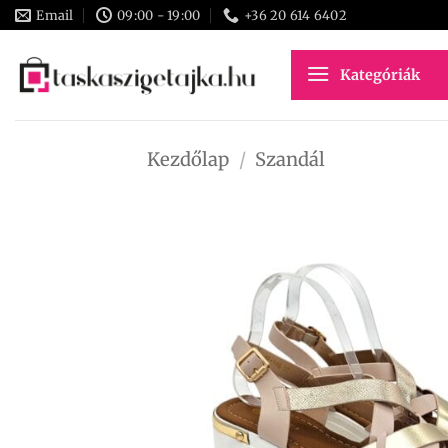
Skip
Email
09:00 - 19:00
+36 20 614 6402
to
content
Kategóriák
Kezdőlap
/
Szandál