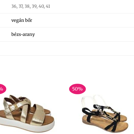
36, 37, 38, 39, 40, 41
vegán bőr
bézs-arany
%
50%