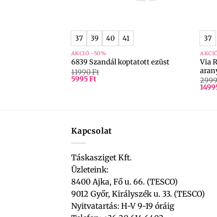
+
+
37
39
40
41
37
AKCIÓ -50%
AKCI
Via 
-04-21/Lama fehér
6839 Szandál koptatott ezüst
aran
11990
Ft
5995
Ft
299
1499
Kapcsolat
Táskasziget Kft.
Üzleteink:
8400 Ajka, Fő u. 66. (TESCO)
9012 Győr, Királyszék u. 33. (TESCO)
Nyitvatartás: H-V 9-19 óráig