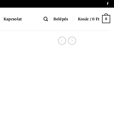
Belépés
Kosár /
0
Ft
Kapcsolat
0