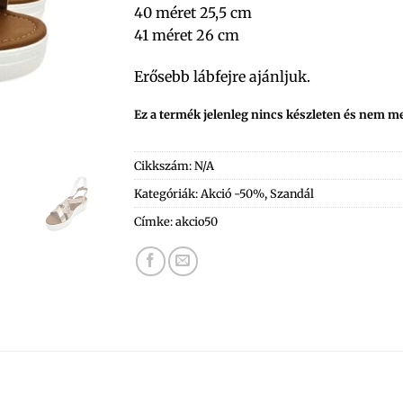
40 méret 25,5 cm
41 méret 26 cm
Erősebb lábfejre ajánljuk.
Ez a termék jelenleg nincs készleten és nem m
Cikkszám:
N/A
Kategóriák:
Akció -50%
,
Szandál
Címke:
akcio50