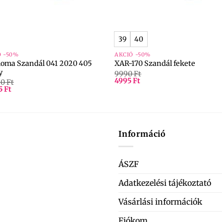
+
39
40
Ó -50%
AKCIÓ -50%
Roma Szandál 041 2020 405
XAR-170 Szandál fekete
y
9990
Ft
4995
Ft
90
Ft
5
Ft
Információ
ÁSZF
Adatkezelési tájékoztató
Vásárlási információk
Fiókom