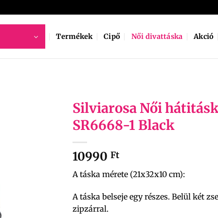
Termékek
Cipő
Női divattáska
Akció
Silviarosa Női hátitás
SR6668-1 Black
10990
Ft
A táska mérete (21x32x10 cm):
A táska belseje egy részes. Belül két zs
zipzárral.