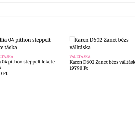
+
LTÁSKA
VÁLLTÁSKA
a 04 pithon steppelt fekete
Karen D602 Zanet bézs válltás
a
19790
Ft
90
Ft