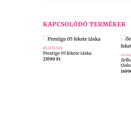
KAPCSOLÓDÓ TERMÉKEK
+
+
KÉZITÁSKA
Prestige 05 fekete táska
OLDA
23590
Ft
Zelli
tásk
149
0722 barna 3
ka