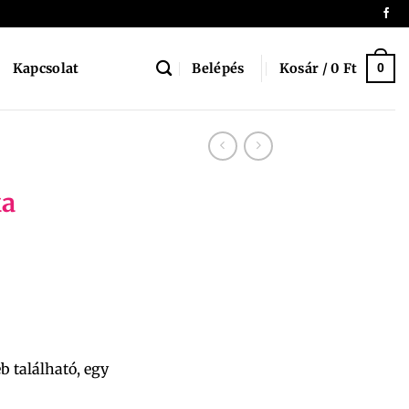
Belépés
Kosár /
0
Ft
Kapcsolat
0
ka
eb található, egy