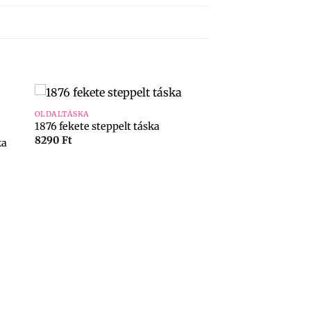
+
OLDALTÁSKA
1876 fekete steppelt táska
8290
Ft
ka