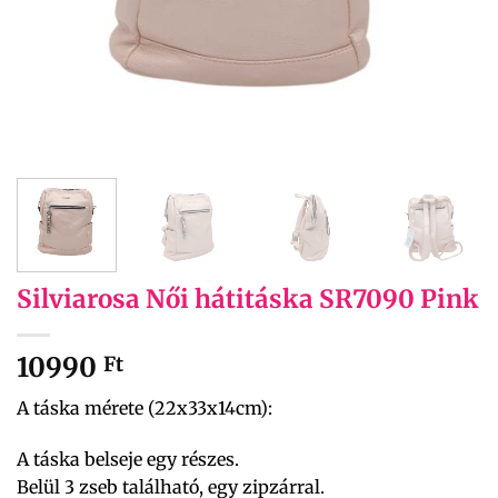
Silviarosa Női hátitáska SR7090 Pink
10990
Ft
A táska mérete (22x33x14cm):
A táska belseje egy részes.
Belül 3 zseb található, egy zipzárral.