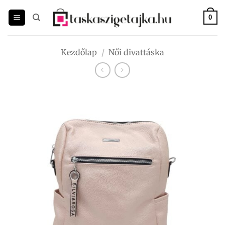
Skip
to
0
content
Kezdőlap
/
Női divattáska