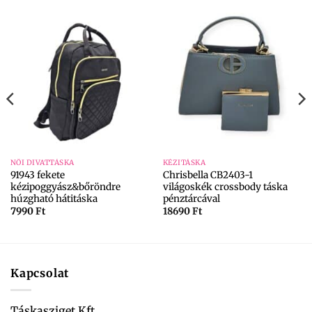
NŐI DIVATTÁSKA
KÉZITÁSKA
91943 fekete
Chrisbella CB2403-1
kézipoggyász&bőröndre
világoskék crossbody táska
húzgható hátitáska
pénztárcával
7990
Ft
18690
Ft
Kapcsolat
Táskasziget Kft.