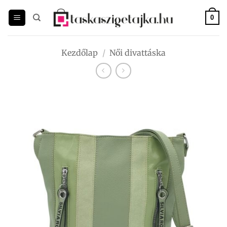
Skip
to
0
content
Kezdőlap
/
Női divattáska