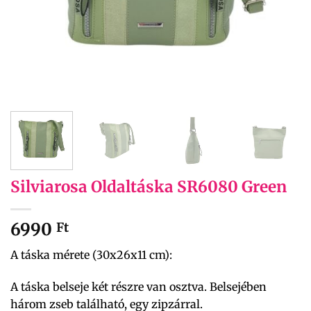
Silviarosa Oldaltáska SR6080 Green
6990
Ft
A táska mérete (30x26x11 cm):
A táska belseje két részre van osztva. Belsejében
három zseb található, egy zipzárral.