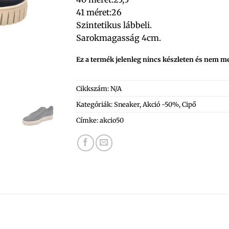
41 méret:26
Szintetikus lábbeli.
Sarokmagasság 4cm.
Ez a termék jelenleg nincs készleten és nem m
Cikkszám:
N/A
Kategóriák:
Sneaker
,
Akció -50%
,
Cipő
Címke:
akcio50