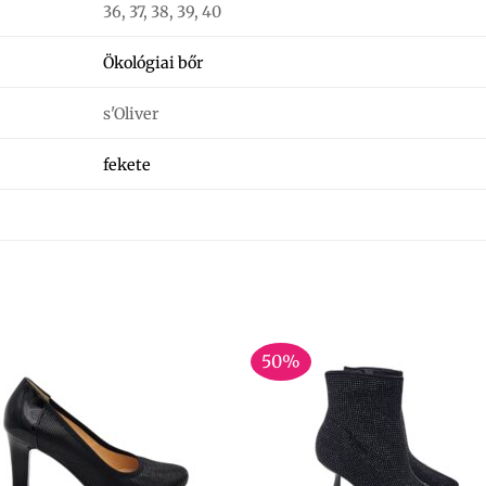
36, 37, 38, 39, 40
Ökológiai bőr
s'Oliver
fekete
50%