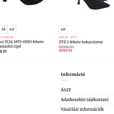
+
38
40
40
S SAROK
AKCIÓ -20%
Eco 5126 1857+0083 fekete
ZTZ-1 fekete bokacsizma
ssarkú cipő
19990
Ft
9995
Ft
90
Ft
Információ
ÁSZF
Adatkezelési tájékoztató
Vásárlási információk