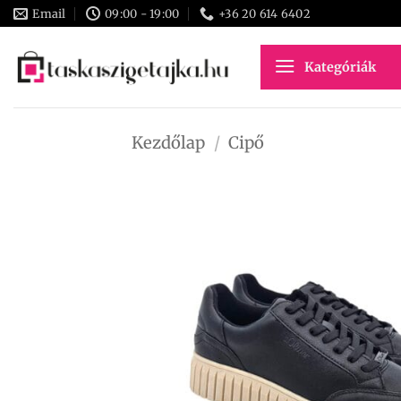
Skip
Email
09:00 - 19:00
+36 20 614 6402
to
content
Kategóriák
Kezdőlap
/
Cipő