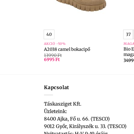
+
+
0
40
37
AKCIÓ -50%
MAGA
0+008 fekete
Bio 
A2038 camel bokacipő
maga
13990
Ft
6995
Ft
349
Kapcsolat
Táskasziget Kft.
Üzleteink:
8400 Ajka, Fő u. 66. (TESCO)
9012 Győr, Királyszék u. 33. (TESCO)
Nyitvatartás: H-V 9-19 óráig