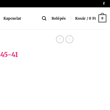
Belépés
Kosár /
0
Ft
Kapcsolat
0
645-41