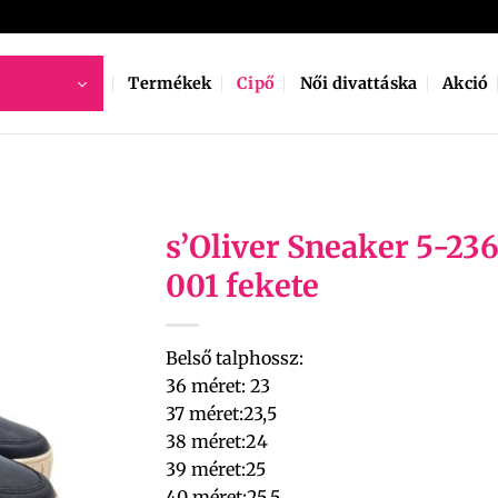
Termékek
Cipő
Női divattáska
Akció
s’Oliver Sneaker 5-23
001 fekete
Belső talphossz:
36 méret: 23
37 méret:23,5
38 méret:24
39 méret:25
40 méret:25,5