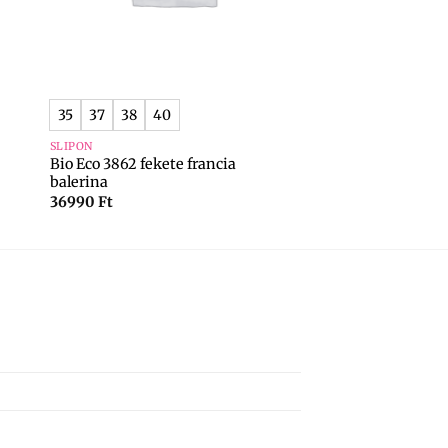
+
35
37
38
40
SLIPON
Bio Eco 3862 fekete francia
balerina
36990
Ft