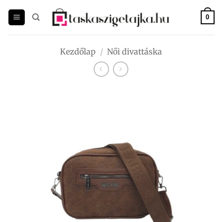
Skip
to
0
content
Kezdőlap
/
Női divattáska