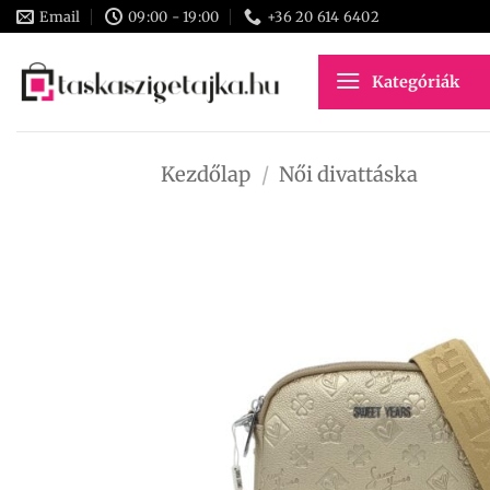
Skip
Email
09:00 - 19:00
+36 20 614 6402
to
content
Kategóriák
Kezdőlap
/
Női divattáska