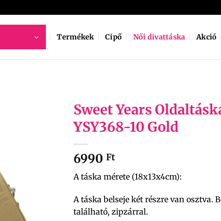
Termékek
Cipő
Női divattáska
Akció
Sweet Years Oldaltásk
YSY368-10 Gold
6990
Ft
A táska mérete (18x13x4cm):
A táska belseje két részre van osztva. B
található, zipzárral.