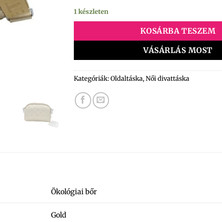
1 készleten
KOSÁRBA TESZEM
VÁSÁRLÁS MOST
Kategóriák:
Oldaltáska
,
Női divattáska
Ökológiai bőr
Gold