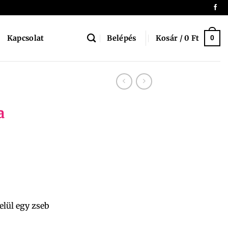
Belépés
Kosár /
0
Ft
Kapcsolat
0
a
elül egy zseb