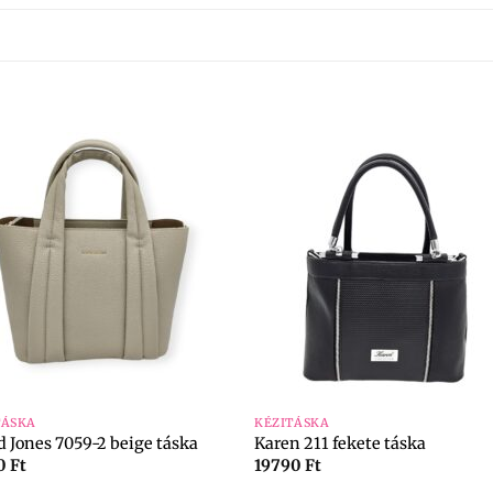
+
TÁSKA
KÉZITÁSKA
d Jones 7059-2 beige táska
Karen 211 fekete táska
90
Ft
19790
Ft