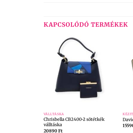
KAPCSOLÓDÓ TERMÉKEK
+
+
VÁLLTÁSKA
KÉZI
 MB0219H03
Chrisbella CB2400-2 sötétkék
Davi
válltáska
155
20890
Ft