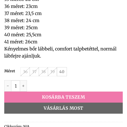
36 méret: 23cm
37 méret: 23,5 cm
38 méret: 24 cm
39 méret: 25cm
40 méret: 25,5cm
41 méret: 26cm
Kényelmes bőr lábbeli, comfort talpbetéttel, normál
lábfejre ajánljuk.
Méret
36
37
38
39
40
Via Roma Slipon 7985 446/A241 koptatott arany mennyiség
KOSÁRBA TESZEM
VÁSÁRLÁS MOST
Cikkszám:
N/A