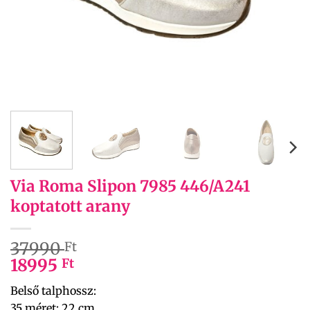
Via Roma Slipon 7985 446/A241
koptatott arany
37990
Ft
18995
Ft
Belső talphossz:
35 méret: 22 cm