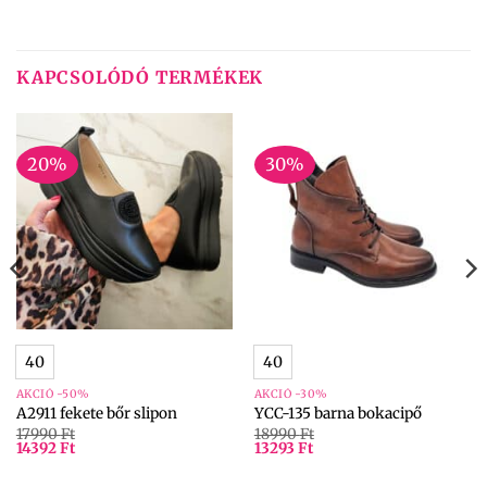
KAPCSOLÓDÓ TERMÉKEK
20%
30%
40
40
AKCIÓ -50%
AKCIÓ -30%
A2911 fekete bőr slipon
YCC-135 barna bokacipő
17990
Ft
18990
Ft
14392
Ft
13293
Ft