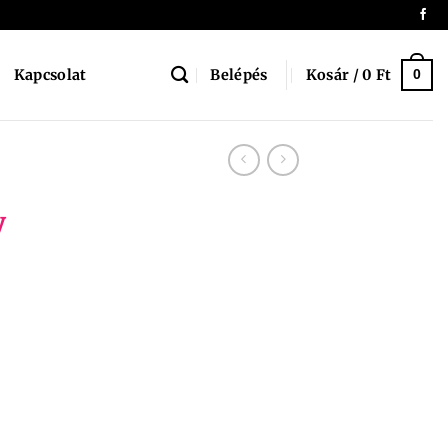
Belépés
Kosár /
0
Ft
Kapcsolat
0
y