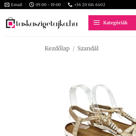
Skip
Email
09:00 - 19:00
+36 20 614 6402
to
content
Kategóriák
Kezdőlap
/
Szandál