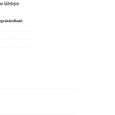
s lábfejre
egvásárolható.