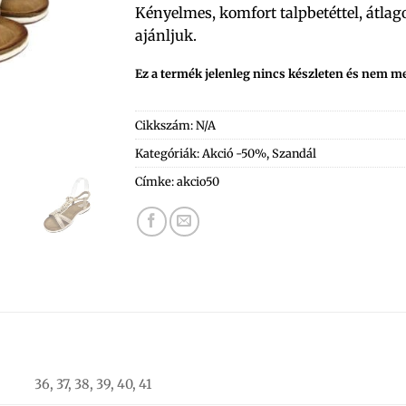
Kényelmes, komfort talpbetéttel, átlago
ajánljuk.
Ez a termék jelenleg nincs készleten és nem m
Cikkszám:
N/A
Kategóriák:
Akció -50%
,
Szandál
Címke:
akcio50
36, 37, 38, 39, 40, 41