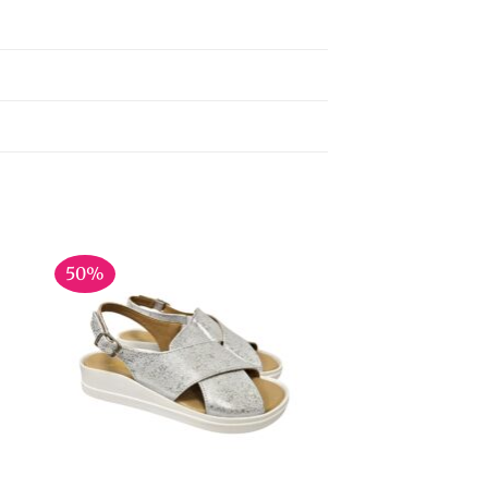
50%
+