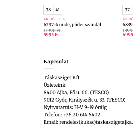
38
41
37
AKCIÓ -50%
AKCI
 bézs-arany
6297-4 nude, púder szandál
6839
11990
Ft
139
5995
Ft
699
Kapcsolat
Táskasziget Kft.
Üzleteink:
8400 Ajka, Fő u. 66. (TESCO)
9012 Győr, Királyszék u. 33. (TESCO)
Nyitvatartás: H-V 9-19 óráig
Telefon: +36 20 614 6402
Email:
rendeles(kukac)taskaszigetajka