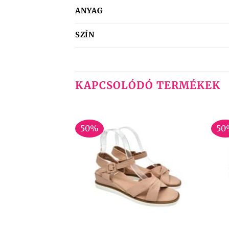
ANYAG
SZÍN
KAPCSOLÓDÓ TERMÉKEK
50%
50
+
+