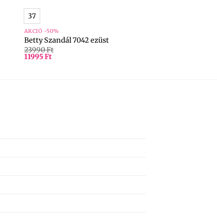
37
AKCIÓ -50%
Betty Szandál 7042 ezüst
23990
Ft
11995
Ft