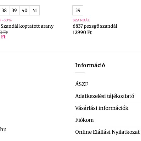
38
39
40
41
39
Ó -50%
SZANDÁL
 Szandál koptatott arany
6837 pezsgő szandál
90
Ft
12990
Ft
5
Ft
Információ
ÁSZF
Adatkezelési tájékoztató
Vásárlási információk
Fiókom
.hu
Online Elállási Nyilatkozat