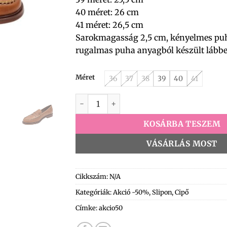
40 méret: 26 cm
41 méret: 26,5 cm
Sarokmagasság 2,5 cm, kényelmes puha
rugalmas puha anyagból készült lábbel
Méret
36
37
38
39
40
41
Ycc-111 Slipon camel mennyiség
KOSÁRBA TESZEM
VÁSÁRLÁS MOST
Cikkszám:
N/A
Kategóriák:
Akció -50%
,
Slipon
,
Cipő
Címke:
akcio50