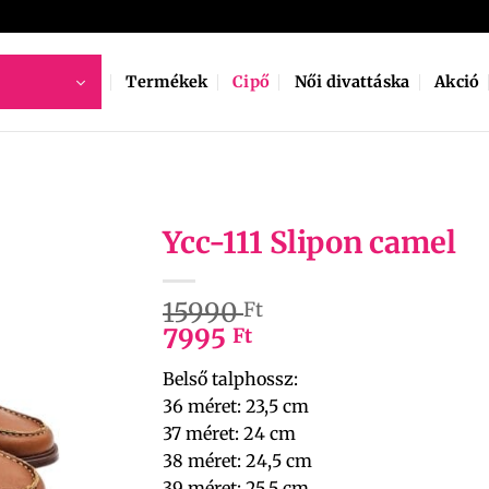
Termékek
Cipő
Női divattáska
Akció
Ycc-111 Slipon camel
15990
Ft
7995
Ft
Belső talphossz:
36 méret: 23,5 cm
37 méret: 24 cm
38 méret: 24,5 cm
39 méret: 25,5 cm