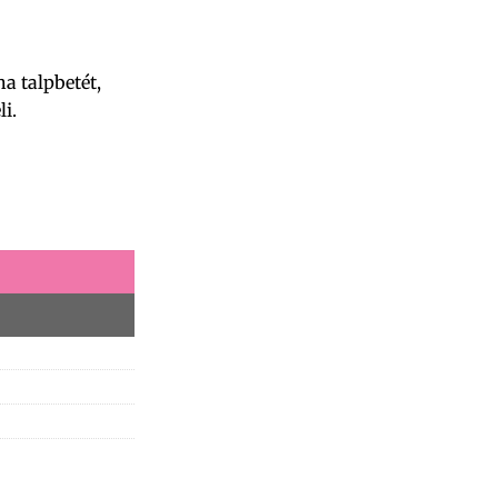
 talpbetét,
i.