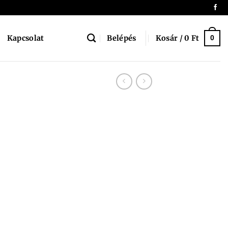
Belépés
Kosár /
0
Ft
Kapcsolat
0