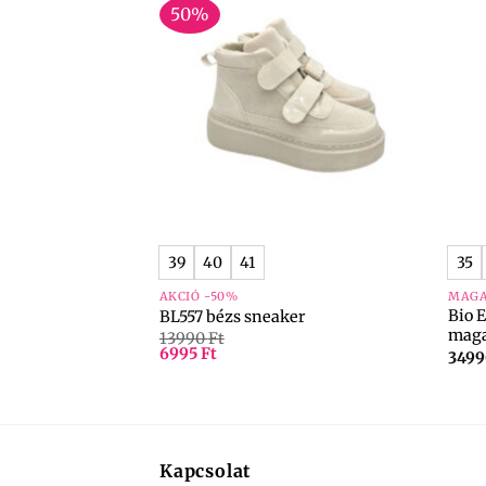
50%
+
+
39
40
41
35
AKCIÓ -50%
MAGA
Bio 
t cipő
BL557 bézs sneaker
maga
13990
Ft
6995
Ft
349
Kapcsolat