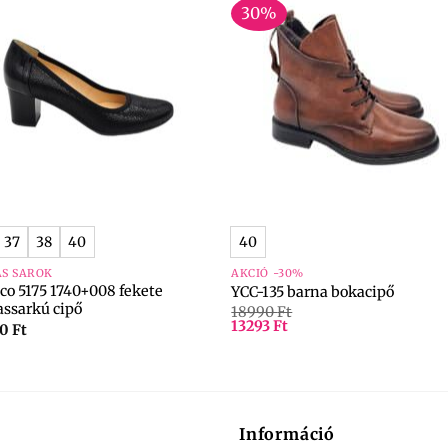
30%
+
37
38
40
40
S SAROK
AKCIÓ -30%
Eco 5175 1740+008 fekete
YCC-135 barna bokacipő
ssarkú cipő
18990
Ft
13293
Ft
90
Ft
Információ