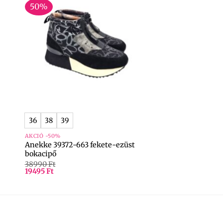
50%
+
36
38
39
AKCIÓ -50%
Anekke 39372-663 fekete-ezüst
bokacipő
38990
Ft
19495
Ft