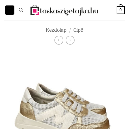
Skip
to
0
content
Kezdőlap
/
Cipő