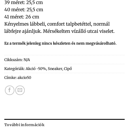
39 méret: 25,5 cm
40 méret: 25,5 cm
41 méret: 26 cm
Kényelmes lábbeli, comfort talpbetéttel, normál
lábfejre ajánljuk. Mérsékelten vízálló utcai viselet.
Ez a termék jelenleg nincs készleten és nem megvásárolható.
Cikkszám:
N/A
Kategóriák:
Akció -50%
,
Sneaker
,
Cipő
Címke:
akcio50
További információk