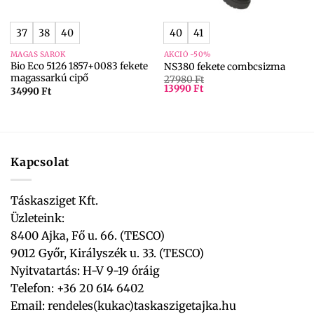
37
38
40
40
41
MAGAS SAROK
AKCIÓ -50%
Bio Eco 5126 1857+0083 fekete
NS380 fekete combcsizma
magassarkú cipő
27980
Ft
13990
Ft
34990
Ft
Kapcsolat
Táskasziget Kft.
Üzleteink:
8400 Ajka, Fő u. 66. (TESCO)
9012 Győr, Királyszék u. 33. (TESCO)
Nyitvatartás: H-V 9-19 óráig
Telefon: +36 20 614 6402
Email:
rendeles(kukac)taskaszigetajka.hu