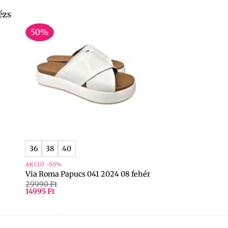
50%
+
36
38
40
AKCIÓ -50%
Via Roma Papucs 041 2024 08 fehér
29990
Ft
14995
Ft