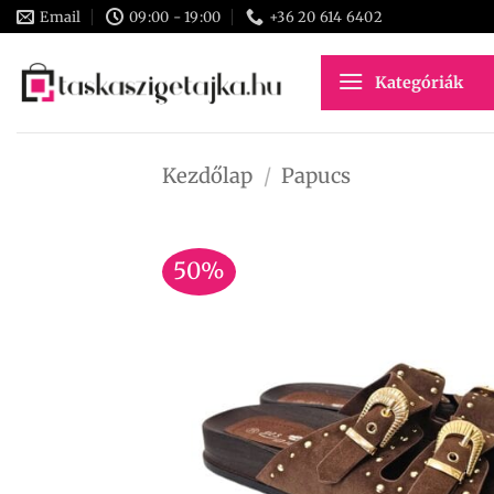
Skip
Email
09:00 - 19:00
+36 20 614 6402
to
content
Kategóriák
Kezdőlap
/
Papucs
50%