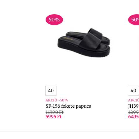
50%
50
+
+
40
40
AKCIÓ -50%
AKCI
eige
SF-156 fekete papucs
JH39
11990
Ft
129
5995
Ft
649