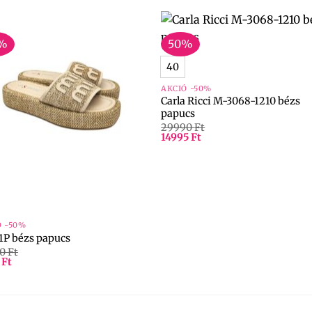
+
%
50%
40
AKCIÓ -50%
Carla Ricci M-3068-1210 bézs
papucs
29990
Ft
14995
Ft
Ó -50%
1P bézs papucs
90
Ft
5
Ft