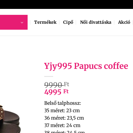
Termékek
Cipő
Női divattáska
Akció
Yjy995 Papucs coffee
9990
Ft
4995
Ft
Belső talphossz:
35 méret: 23 cm
36 méret: 23,5 cm
37 méret: 24 cm
38 méret: 24,5 cm