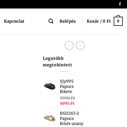
Belépés
Kosár /
0
Ft
Kapcsolat
0
Legutóbb
megtekintett
Yjy995
Papucs
fekete
9990
Ft
4995
Ft
BSD267-2
Papucs
fehér-arany