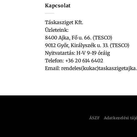
Kapcsolat
Táskasziget Kft.
Üzleteink:
8400 Ajka, Fő u. 66. (TESCO)
9012 Győr, Királyszék u. 33. (TESCO)
Nyitvatartás: H-V 9-19 óráig
Telefon: +36 20 614 6402
Email:
rendeles(kukac)taskaszigetajka
ÁSZF
Adatkezelési táj