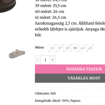
39 méret: 25,5 cm
40 méret: 26 cm
41 méret: 26,5 cm
Sarokmagasság 2,7 cm. Állítható felső
erősebb lábfejre is ajánljuk. Anyaga ök
bőr.
Méret
36
37
38
39
40
41
Yjy995 Papucs coffee mennyiség
KOSÁRBA TESZEM
VÁSÁRLÁS MOST
Cikkszám:
N/A
Kategóriák:
Akció -50%
,
Papucs