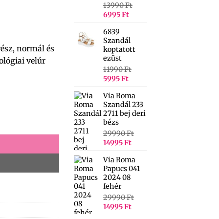
13990
Ft
6995
Ft
6839
Szandál
rész, normál és
koptatott
ezüst
ológiai velúr
11990
Ft
5995
Ft
Via Roma
Szandál 233
2711 bej deri
bézs
29990
Ft
14995
Ft
Via Roma
Papucs 041
2024 08
fehér
29990
Ft
14995
Ft