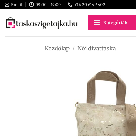
Skip
Email
09:00 - 19:00
+36 20 614 6402
to
content
Kategóriák
Kezdőlap
/
Női divattáska