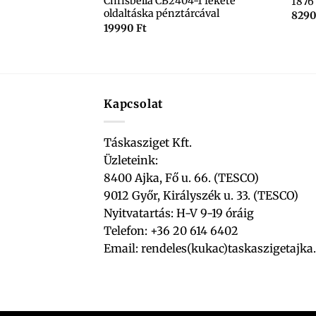
Chrisbella CB2404-1 fekete
1876 
őröndre húzgható
oldaltáska pénztárcával
829
19990
Ft
Kapcsolat
Táskasziget Kft.
Üzleteink:
8400 Ajka, Fő u. 66. (TESCO)
9012 Győr, Királyszék u. 33. (TESCO)
Nyitvatartás: H-V 9-19 óráig
Telefon: +36 20 614 6402
Email:
rendeles(kukac)taskaszigetajka