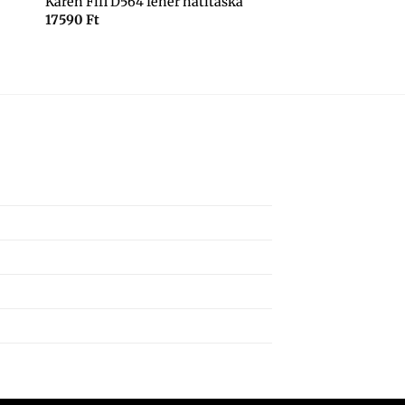
Karen Fifi D564 fehér hátitáska
17590
Ft