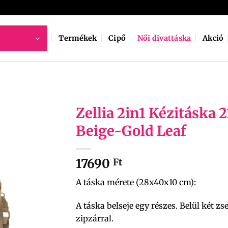
Termékek
Cipő
Női divattáska
Akció
Zellia 2in1 Kézitáska 
Beige-Gold Leaf
17690
Ft
A táska mérete (28x40x10 cm):
A táska belseje egy részes. Belül két zs
zipzárral.