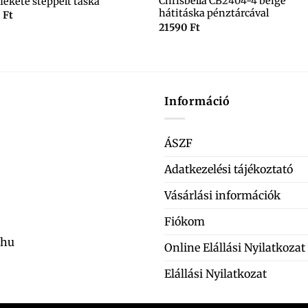
Chrisbella CB2404-4 beige
fekete steppelt táska
hátitáska pénztárcával
0
Ft
21590
Ft
Információ
ÁSZF
Adatkezelési tájékoztató
Vásárlási információk
Fiókom
.hu
Online Elállási Nyilatkozat
Elállási Nyilatkozat