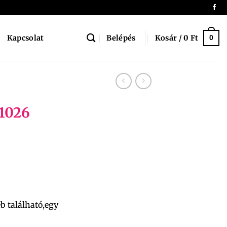
Belépés
Kosár /
0
Ft
Kapcsolat
0
21026
eb található,egy