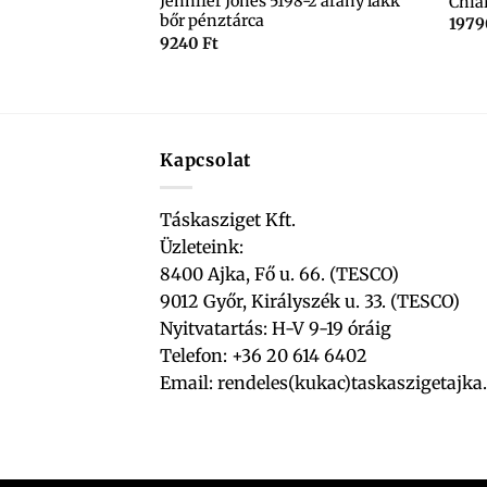
0-2 fekete
Jennifer Jones 5198-2 arany lakk
Chia
bőr pénztárca
197
9240
Ft
Kapcsolat
Táskasziget Kft.
Üzleteink:
8400 Ajka, Fő u. 66. (TESCO)
9012 Győr, Királyszék u. 33. (TESCO)
Nyitvatartás: H-V 9-19 óráig
Telefon: +36 20 614 6402
Email:
rendeles(kukac)taskaszigetajka