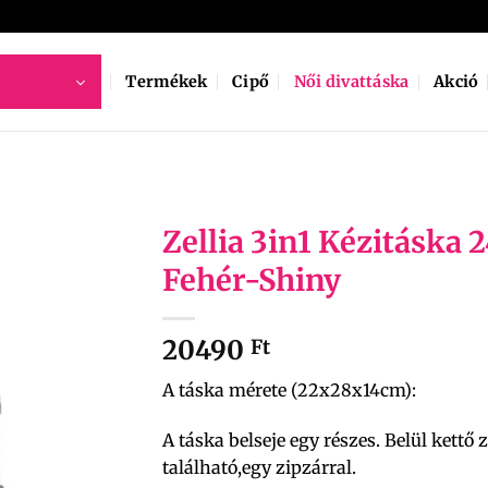
Termékek
Cipő
Női divattáska
Akció
Zellia 3in1 Kézitáska 
Fehér-Shiny
20490
Ft
A táska mérete (22x28x14cm):
A táska belseje egy részes. Belül kettő 
található,egy zipzárral.