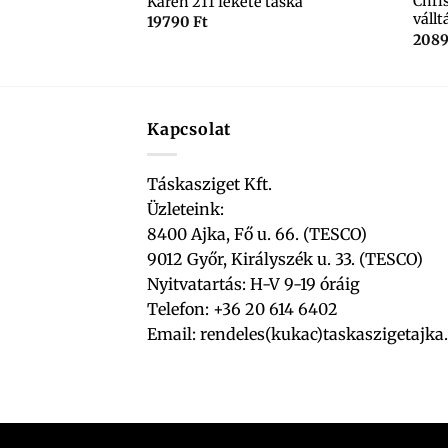
 MB0219H03
Chri
Karen 211 fekete táska
vállt
19790
Ft
208
Kapcsolat
Táskasziget Kft.
Üzleteink:
8400 Ajka, Fő u. 66. (TESCO)
9012 Győr, Királyszék u. 33. (TESCO)
Nyitvatartás: H-V 9-19 óráig
Telefon: +36 20 614 6402
Email:
rendeles(kukac)taskaszigetajka