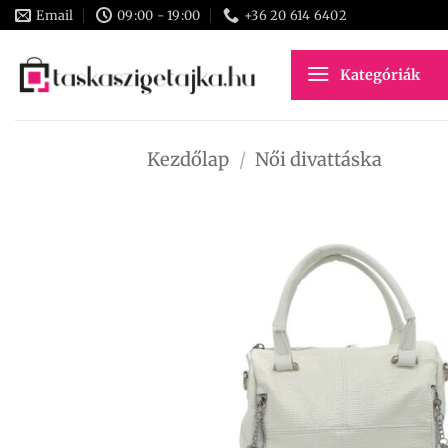
Skip
Email
09:00 - 19:00
+36 20 614 6402
to
content
Kategóriák
Kezdőlap
/
Női divattáska