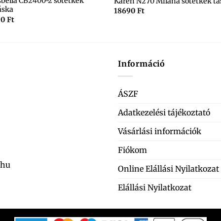
sbella CB2400-2 sötétkék
Karen N270 Milana sötétkék tá
áska
18690
Ft
90
Ft
Információ
ÁSZF
Adatkezelési tájékoztató
Vásárlási információk
Fiókom
.hu
Online Elállási Nyilatkozat
Elállási Nyilatkozat