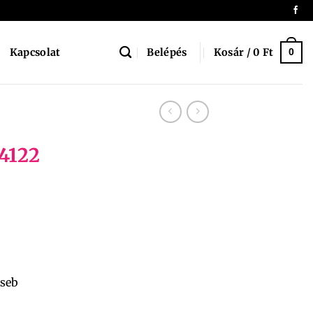
Belépés
Kosár /
0
Ft
Kapcsolat
0
24122
zseb