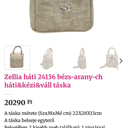
Zellia háti 24136 bézs-arany-ch
háti&kézi&váll táska
20290
Ft
A táska mérete (SzxMxMé cm) 22X28X13cm
A táska belseje egyterű
Belsejében 2 kisebb zseb található, 1 zipzárral