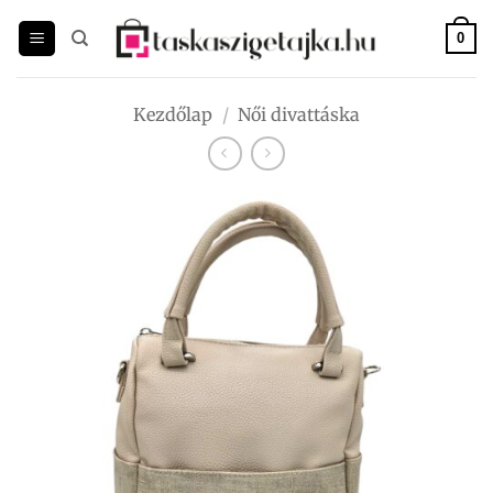
Skip
to
0
content
Kezdőlap
/
Női divattáska