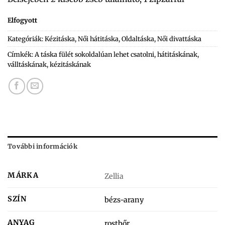
Elfogyott
Kategóriák:
Kézitáska
,
Női hátitáska
,
Oldaltáska
,
Női divattáska
Címkék:
A táska fülét sokoldalúan lehet csatolni
,
hátitáskának
,
válltáskának
,
kézitáskának
További információk
MÁRKA
Zellia
SZÍN
bézs-arany
ANYAG
rostbőr