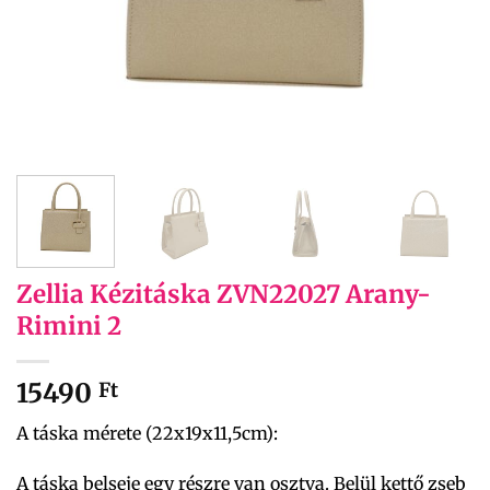
Zellia Kézitáska ZVN22027 Arany-
Rimini 2
15490
Ft
A táska mérete (22x19x11,5cm):
A táska belseje egy részre van osztva. Belül kettő zseb