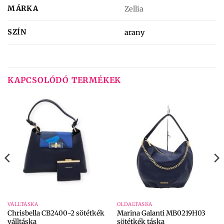
MÁRKA
Zellia
SZÍN
arany
KAPCSOLÓDÓ TERMÉKEK
VÁLLTÁSKA
OLDALTÁSKA
Chrisbella CB2400-2 sötétkék
Marina Galanti MB0219H03
válltáska
sötétkék táska