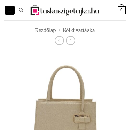
Skip
to
0
content
Kezdőlap
/
Női divattáska