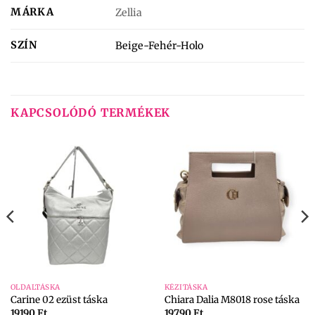
MÁRKA
Zellia
SZÍN
Beige-Fehér-Holo
KAPCSOLÓDÓ TERMÉKEK
OLDALTÁSKA
KÉZITÁSKA
Carine 02 ezüst táska
Chiara Dalia M8018 rose táska
19190
Ft
19790
Ft