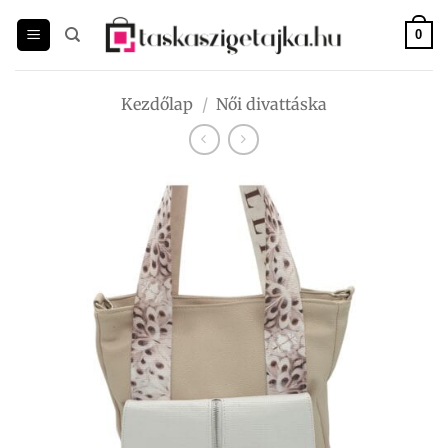
Skip
to
0
content
Kezdőlap
/
Női divattáska